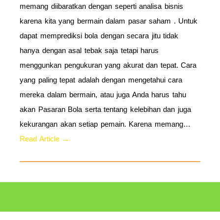
memang diibaratkan dengan seperti analisa bisnis
karena kita yang bermain dalam pasar saham . Untuk
dapat memprediksi bola dengan secara jitu tidak
hanya dengan asal tebak saja tetapi harus
menggunkan pengukuran yang akurat dan tepat. Cara
yang paling tepat adalah dengan mengetahui cara
mereka dalam bermain, atau juga Anda harus tahu
akan Pasaran Bola serta tentang kelebihan dan juga
kekurangan akan setiap pemain. Karena memang…
Read Article →