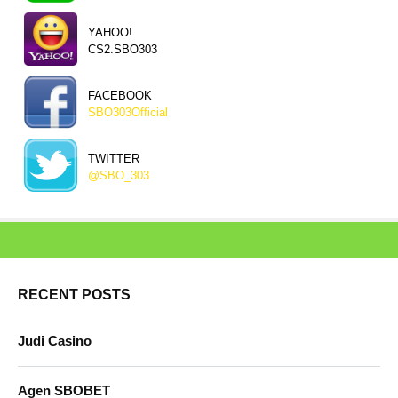
YAHOO!
CS2.SBO303
FACEBOOK
SBO303Official
TWITTER
@SBO_303
RECENT POSTS
Judi Casino
Agen SBOBET