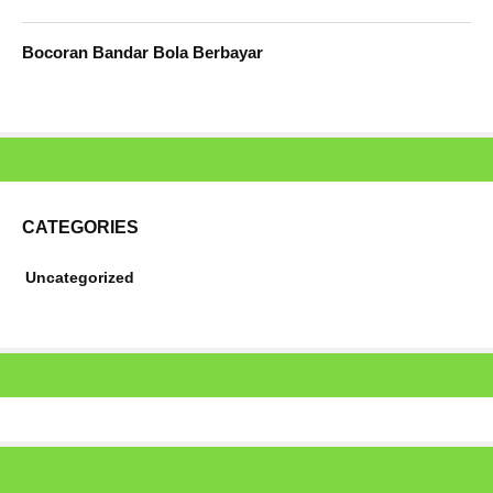
Bocoran Bandar Bola Berbayar
CATEGORIES
Uncategorized